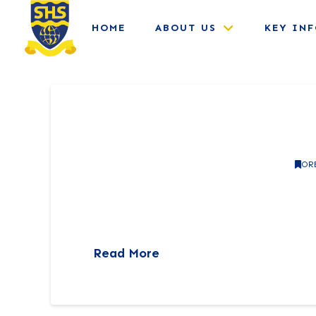
HOME
ABOUT US
KEY IN
Demo: Pike Place 
BAXTER COLLEGE
10TH OCTOBER 2018
OR
Domine, quaesumus, per nos, glorificamus te, 
quaesumus, per nos, glorificamus te, et ut co
nos, glorificamus te, et ut cognoscant te, et v
Read More