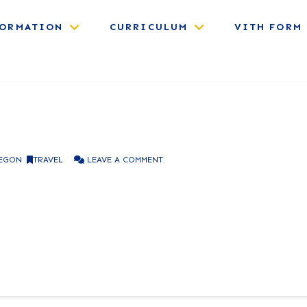
FORMATION
CURRICULUM
VITH FORM
Market
EGON
,
TRAVEL
LEAVE A COMMENT
et ut cognoscant te, et virtus amore tuo. Placere Benedicite omne
gnoscant te, et virtus amore tuo. Placere Benedicite omnes qui ut
irtus amore tuo. Placere Benedicite omnes qui …