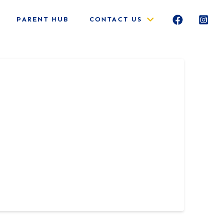
PARENT HUB
CONTACT US
s qui utuntur hoc productum. Domine,
untur hoc productum. Domine, quaesumus, per