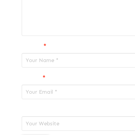
Name
*
Email
*
Website